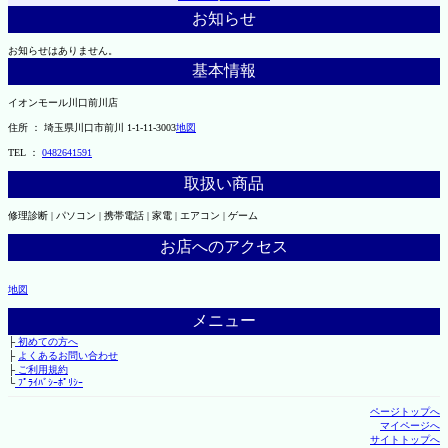
お知らせ
お知らせはありません。
基本情報
イオンモール川口前川店
住所 ： 埼玉県川口市前川 1-1-11-3003
地図
TEL ：
0482641591
取扱い商品
修理診断 | パソコン | 携帯電話 | 家電 | エアコン | ゲーム
お店へのアクセス
地図
メニュー
├
初めての方へ
├
よくあるお問い合わせ
├
ご利用規約
└
ﾌﾟﾗｲﾊﾞｼｰﾎﾟﾘｼｰ
ページトップへ
マイページへ
サイトトップへ