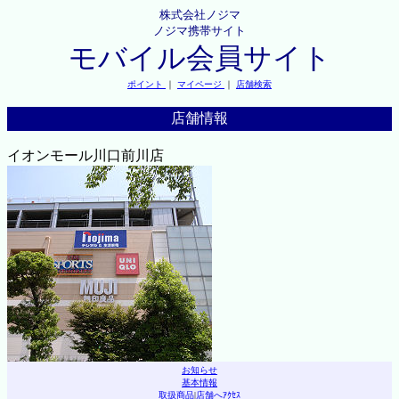
株式会社ノジマ
ノジマ携帯サイト
モバイル会員サイト
ポイント
｜
マイページ
｜
店舗検索
店舗情報
イオンモール川口前川店
お知らせ
基本情報
取扱商品
|
店舗へｱｸｾｽ