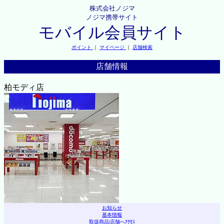
株式会社ノジマ
ノジマ携帯サイト
モバイル会員サイト
ポイント
｜
マイページ
｜
店舗検索
店舗情報
柏モディ店
お知らせ
基本情報
取扱商品
|
店舗へｱｸｾｽ