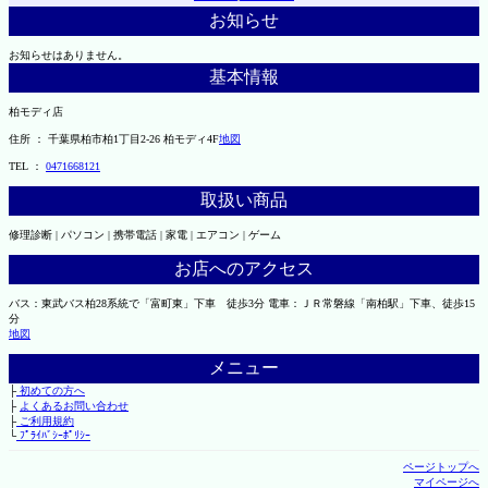
お知らせ
お知らせはありません。
基本情報
柏モディ店
住所 ： 千葉県柏市柏1丁目2-26 柏モディ4F
地図
TEL ：
0471668121
取扱い商品
修理診断 | パソコン | 携帯電話 | 家電 | エアコン | ゲーム
お店へのアクセス
バス：東武バス柏28系統で「富町東」下車 徒歩3分 電車：ＪＲ常磐線「南柏駅」下車、徒歩15
分
地図
メニュー
├
初めての方へ
├
よくあるお問い合わせ
├
ご利用規約
└
ﾌﾟﾗｲﾊﾞｼｰﾎﾟﾘｼｰ
ページトップへ
マイページへ