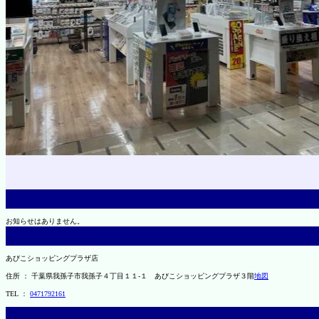
お知らせはありません。
あびこショッピングプラザ店
住所 ： 千葉県我孫子市我孫子４丁目１１-１ あびこショッピングプラザ３階
地図
TEL ：
0471792161