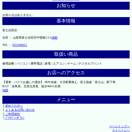
お知らせ
お知らせはありません。
基本情報
富士吉田店
住所 ： 山梨県富士吉田市中曽根2-3-1
地図
TEL ：
0555300011
取扱い商品
修理診断 | パソコン | 携帯電話 | 家電 | エアコン | ゲーム | デジタルプリント
お店へのアクセス
【電車・バスでお越しの場合】 JR中央線、大月駅乗換え、富士急線「富士山」駅下車、
R137「金鳥居」交差点直進、徒歩400ｍ左側
地図
メニュー
├
初めての方へ
├
よくあるお問い合わせ
├
ご利用規約
└
ﾌﾟﾗｲﾊﾞｼｰﾎﾟﾘｼｰ
ページトップへ
マイページへ