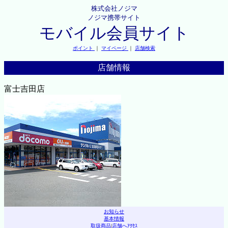
株式会社ノジマ
ノジマ携帯サイト
モバイル会員サイト
ポイント
｜
マイページ
｜
店舗検索
店舗情報
富士吉田店
お知らせ
基本情報
取扱商品
|
店舗へｱｸｾｽ