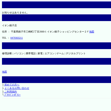
お知らせはありません。
イオン銚子店
住所 ： 千葉県銚子市三崎町2丁目2660-1 イオン銚子ショッピングセンター２Ｆ
地図
TEL ：
0479303211
修理診断 | パソコン | 携帯電話 | 家電 | エアコン | ゲーム | デジタルプリント
地図
├
初めての方へ
├
よくあるお問い合わせ
├
ご利用規約
└
ﾌﾟﾗｲﾊﾞｼｰﾎﾟﾘｼｰ