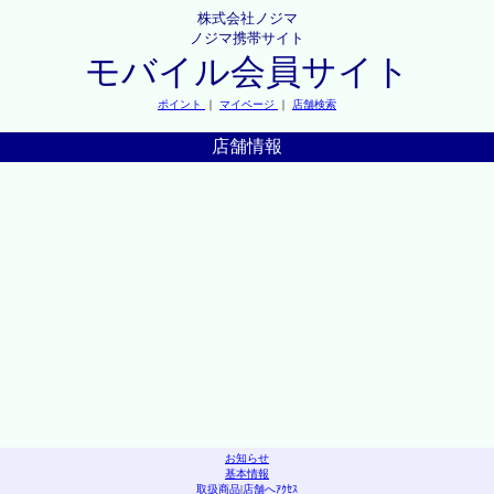
株式会社ノジマ
ノジマ携帯サイト
モバイル会員サイト
ポイント
｜
マイページ
｜
店舗検索
店舗情報
お知らせ
基本情報
取扱商品
|
店舗へｱｸｾｽ