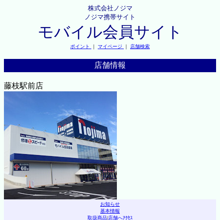
株式会社ノジマ
ノジマ携帯サイト
モバイル会員サイト
ポイント
｜
マイページ
｜
店舗検索
店舗情報
藤枝駅前店
お知らせ
基本情報
取扱商品
|
店舗へｱｸｾｽ