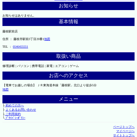
お知らせ
お知らせはありません。
基本情報
藤枝駅前店
住所 ： 藤枝市駅前3丁目20番1
地図
TEL ：
0546455551
取扱い商品
修理診断 | パソコン | 携帯電話 | 家電 | エアコン | ゲーム
お店へのアクセス
【電車でお越しの場合】 ＪＲ東海道本線「藤枝駅」北口より徒歩5分
地図
メニュー
├
初めての方へ
├
よくあるお問い合わせ
├
ご利用規約
└
ﾌﾟﾗｲﾊﾞｼｰﾎﾟﾘｼｰ
ページトップへ
マイページへ
サイトトップへ