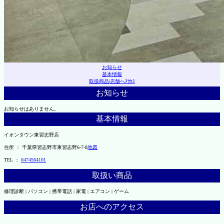
お知らせ
基本情報
取扱商品
|
店舗へｱｸｾｽ
お知らせ
お知らせはありません。
基本情報
イオンタウン東習志野店
住所 ： 千葉県習志野市東習志野6-7-8
地図
TEL ：
0474564101
取扱い商品
修理診断 | パソコン | 携帯電話 | 家電 | エアコン | ゲーム
お店へのアクセス