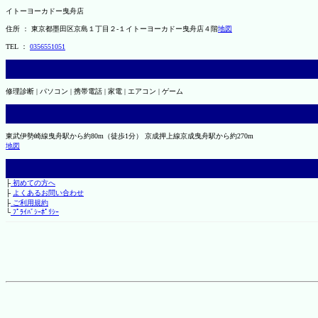
イトーヨーカドー曳舟店
住所 ： 東京都墨田区京島１丁目２-１イトーヨーカドー曳舟店４階
地図
TEL ：
0356551051
修理診断 | パソコン | 携帯電話 | 家電 | エアコン | ゲーム
東武伊勢崎線曳舟駅から約80m（徒歩1分） 京成押上線京成曳舟駅から約270m
地図
├
初めての方へ
├
よくあるお問い合わせ
├
ご利用規約
└
ﾌﾟﾗｲﾊﾞｼｰﾎﾟﾘｼｰ