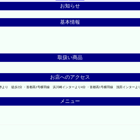
お知らせ
基本情報
取扱い商品
お店へのアクセス
停より 徒歩2分 ・首都高1号横羽線 浜川崎インターより4分 ・首都高1号横羽線 浅田インターよ
メニュー