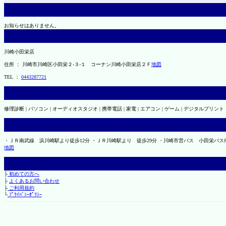
お知らせはありません。
川崎小田栄店
住所 ： 川崎市川崎区小田栄２‐３‐１ コーナン川崎小田栄店２Ｆ
地図
TEL ：
0443287721
修理診断 | パソコン | オーディオスタジオ | 携帯電話 | 家電 | エアコン | ゲーム | デジタルプリント
・ＪＲ南武線 浜川崎駅より徒歩12分 ・ＪＲ川崎駅より 徒歩29分 ・川崎市営バス 小田栄バス
地図
├
初めての方へ
├
よくあるお問い合わせ
├
ご利用規約
└
ﾌﾟﾗｲﾊﾞｼｰﾎﾟﾘｼｰ