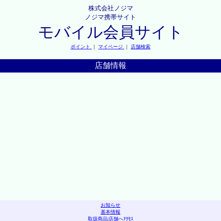
株式会社ノジマ
ノジマ携帯サイト
モバイル会員サイト
ポイント
｜
マイページ
｜
店舗検索
店舗情報
お知らせ
基本情報
取扱商品
|
店舗へｱｸｾｽ