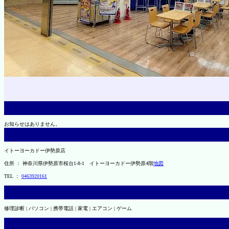
お知らせはありません。
イトーヨーカドー伊勢原店
住所 ： 神奈川県伊勢原市桜台1-8-1 イトーヨーカドー伊勢原4階
地図
TEL ：
0463920161
修理診断 | パソコン | 携帯電話 | 家電 | エアコン | ゲーム