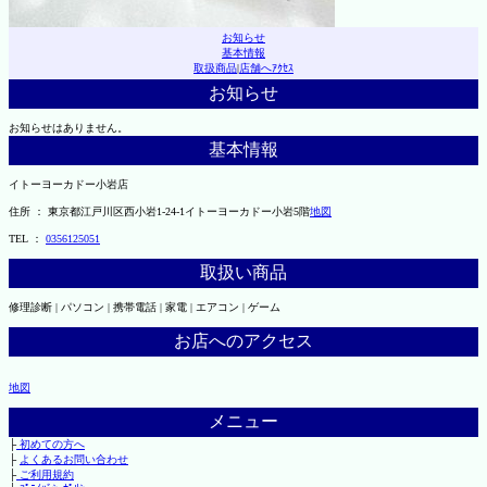
お知らせ
基本情報
取扱商品
|
店舗へｱｸｾｽ
お知らせ
お知らせはありません。
基本情報
イトーヨーカドー小岩店
住所 ： 東京都江戸川区西小岩1-24-1イトーヨーカドー小岩5階
地図
TEL ：
0356125051
取扱い商品
修理診断 | パソコン | 携帯電話 | 家電 | エアコン | ゲーム
お店へのアクセス
地図
メニュー
├
初めての方へ
├
よくあるお問い合わせ
├
ご利用規約