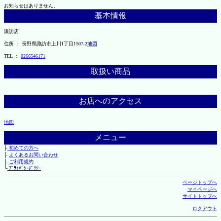
お知らせはありません。
基本情報
諏訪店
住所 ： 長野県諏訪市上川1丁目1507-2
地図
TEL ：
0266546171
取扱い商品
お店へのアクセス
地図
メニュー
├
初めての方へ
├
よくあるお問い合わせ
├
ご利用規約
└
ﾌﾟﾗｲﾊﾞｼｰﾎﾟﾘｼｰ
ページトップへ
マイページへ
サイトトップへ
ログアウト