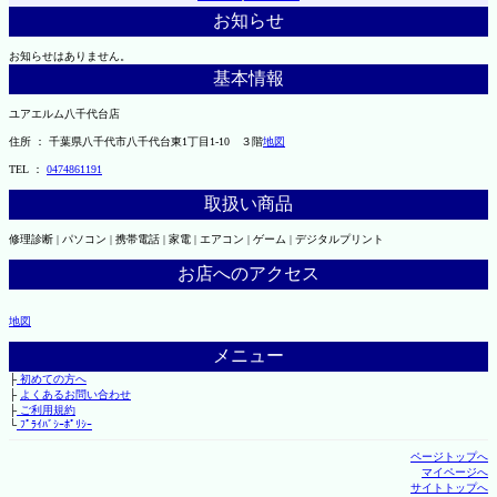
お知らせ
お知らせはありません。
基本情報
ユアエルム八千代台店
住所 ： 千葉県八千代市八千代台東1丁目1-10 ３階
地図
TEL ：
0474861191
取扱い商品
修理診断 | パソコン | 携帯電話 | 家電 | エアコン | ゲーム | デジタルプリント
お店へのアクセス
地図
メニュー
├
初めての方へ
├
よくあるお問い合わせ
├
ご利用規約
└
ﾌﾟﾗｲﾊﾞｼｰﾎﾟﾘｼｰ
ページトップへ
マイページへ
サイトトップへ