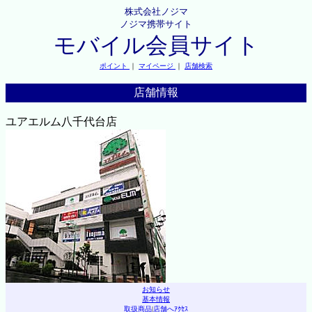
株式会社ノジマ
ノジマ携帯サイト
モバイル会員サイト
ポイント
｜
マイページ
｜
店舗検索
店舗情報
ユアエルム八千代台店
お知らせ
基本情報
取扱商品
|
店舗へｱｸｾｽ