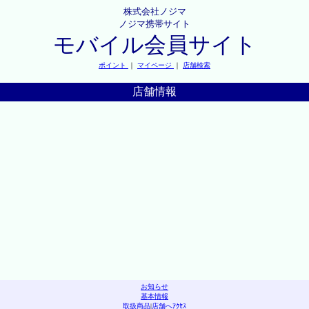
株式会社ノジマ
ノジマ携帯サイト
モバイル会員サイト
ポイント
｜
マイページ
｜
店舗検索
店舗情報
お知らせ
基本情報
取扱商品
|
店舗へｱｸｾｽ