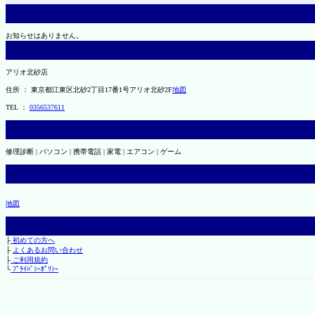
お知らせはありません。
アリオ北砂店
住所 ： 東京都江東区北砂2丁目17番1号アリオ北砂2F
地図
TEL ：
0356537611
修理診断 | パソコン | 携帯電話 | 家電 | エアコン | ゲーム
地図
├
初めての方へ
├
よくあるお問い合わせ
├
ご利用規約
└
ﾌﾟﾗｲﾊﾞｼｰﾎﾟﾘｼｰ