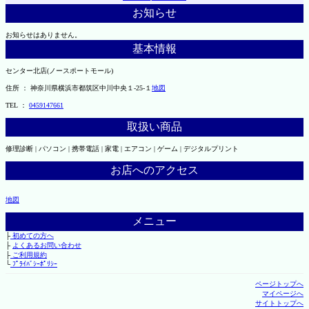
お知らせ
お知らせはありません。
基本情報
センター北店(ノースポートモール)
住所 ： 神奈川県横浜市都筑区中川中央１-25-１
地図
TEL ：
0459147661
取扱い商品
修理診断 | パソコン | 携帯電話 | 家電 | エアコン | ゲーム | デジタルプリント
お店へのアクセス
地図
メニュー
├
初めての方へ
├
よくあるお問い合わせ
├
ご利用規約
└
ﾌﾟﾗｲﾊﾞｼｰﾎﾟﾘｼｰ
ページトップへ
マイページへ
サイトトップへ