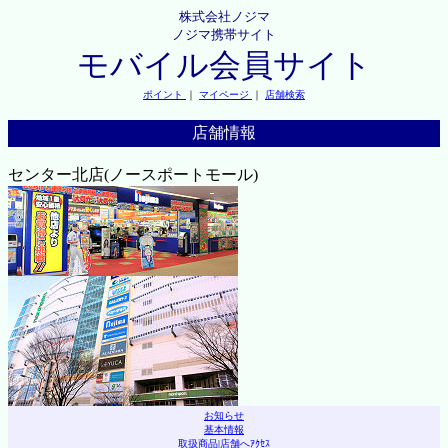
株式会社ノジマ
ノジマ携帯サイト
モバイル会員サイト
ポイント
｜
マイページ
｜
店舗検索
店舗情報
センター北店(ノースポートモール)
お知らせ
基本情報
取扱商品
|
店舗へｱｸｾｽ