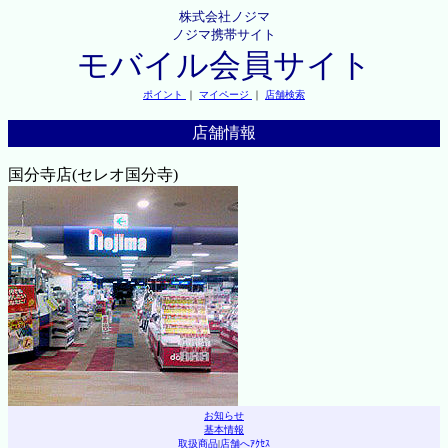
株式会社ノジマ
ノジマ携帯サイト
モバイル会員サイト
ポイント
｜
マイページ
｜
店舗検索
店舗情報
国分寺店(セレオ国分寺)
お知らせ
基本情報
取扱商品
|
店舗へｱｸｾｽ