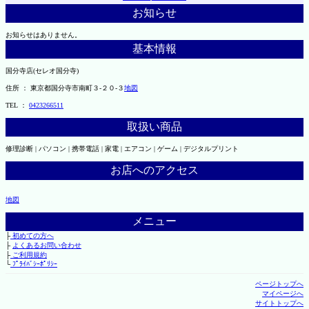
お知らせ
お知らせはありません。
基本情報
国分寺店(セレオ国分寺)
住所 ： 東京都国分寺市南町３-２０-３
地図
TEL ：
0423266511
取扱い商品
修理診断 | パソコン | 携帯電話 | 家電 | エアコン | ゲーム | デジタルプリント
お店へのアクセス
地図
メニュー
├
初めての方へ
├
よくあるお問い合わせ
├
ご利用規約
└
ﾌﾟﾗｲﾊﾞｼｰﾎﾟﾘｼｰ
ページトップへ
マイページへ
サイトトップへ