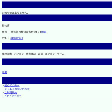
お知らせはありません。
野比店
住所 ： 神奈川県横須賀市野比1-5-1
地図
TEL ：
0468393611
修理診断 | パソコン | 携帯電話 | 家電 | エアコン | ゲーム
地図
├
初めての方へ
├
よくあるお問い合わせ
├
ご利用規約
└
ﾌﾟﾗｲﾊﾞｼｰﾎﾟﾘｼｰ