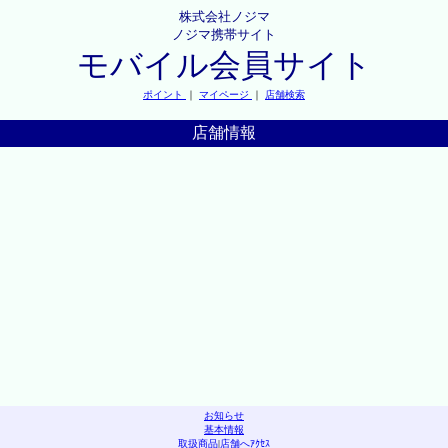
株式会社ノジマ
ノジマ携帯サイト
モバイル会員サイト
ポイント
｜
マイページ
｜
店舗検索
店舗情報
お知らせ
基本情報
取扱商品
|
店舗へｱｸｾｽ