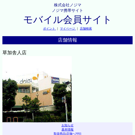
株式会社ノジマ
ノジマ携帯サイト
モバイル会員サイト
ポイント
｜
マイページ
｜
店舗検索
店舗情報
草加舎人店
お知らせ
基本情報
取扱商品
|
店舗へｱｸｾｽ