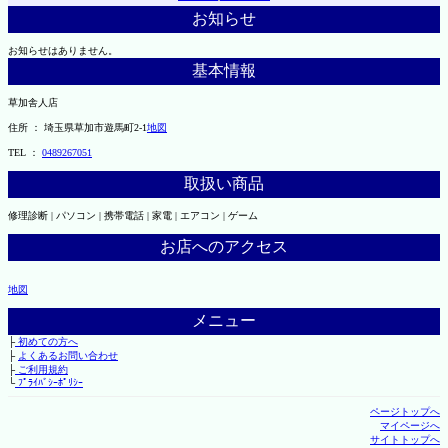
お知らせ
お知らせはありません。
基本情報
草加舎人店
住所 ： 埼玉県草加市遊馬町2-1
地図
TEL ：
0489267051
取扱い商品
修理診断 | パソコン | 携帯電話 | 家電 | エアコン | ゲーム
お店へのアクセス
地図
メニュー
├
初めての方へ
├
よくあるお問い合わせ
├
ご利用規約
└
ﾌﾟﾗｲﾊﾞｼｰﾎﾟﾘｼｰ
ページトップへ
マイページへ
サイトトップへ