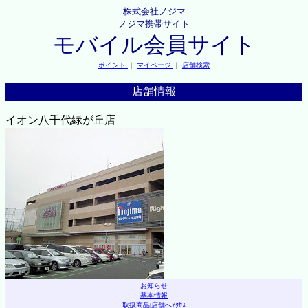
株式会社ノジマ
ノジマ携帯サイト
モバイル会員サイト
ポイント
｜
マイページ
｜
店舗検索
店舗情報
イオン八千代緑が丘店
お知らせ
基本情報
取扱商品
|
店舗へｱｸｾｽ