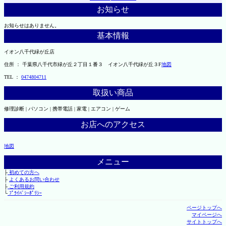
お知らせ
お知らせはありません。
基本情報
イオン八千代緑が丘店
住所 ： 千葉県八千代市緑が丘２丁目１番３ イオン八千代緑が丘３F
地図
TEL ：
0474804711
取扱い商品
修理診断 | パソコン | 携帯電話 | 家電 | エアコン | ゲーム
お店へのアクセス
地図
メニュー
├
初めての方へ
├
よくあるお問い合わせ
├
ご利用規約
└
ﾌﾟﾗｲﾊﾞｼｰﾎﾟﾘｼｰ
ページトップへ
マイページへ
サイトトップへ