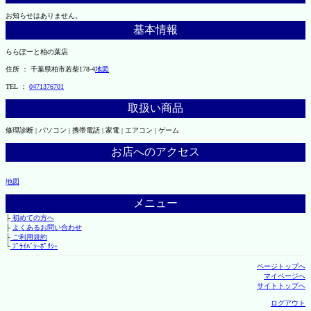
お知らせはありません。
基本情報
ららぽーと柏の葉店
住所 ： 千葉県柏市若柴178-4
地図
TEL ：
0471376701
取扱い商品
修理診断 | パソコン | 携帯電話 | 家電 | エアコン | ゲーム
お店へのアクセス
地図
メニュー
├
初めての方へ
├
よくあるお問い合わせ
├
ご利用規約
└
ﾌﾟﾗｲﾊﾞｼｰﾎﾟﾘｼｰ
ページトップへ
マイページへ
サイトトップへ
ログアウト