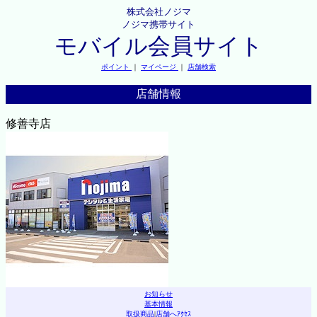
株式会社ノジマ
ノジマ携帯サイト
モバイル会員サイト
ポイント
｜
マイページ
｜
店舗検索
店舗情報
修善寺店
お知らせ
基本情報
取扱商品
|
店舗へｱｸｾｽ