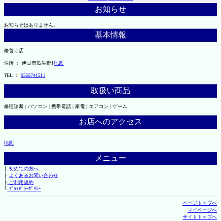
お知らせ
お知らせはありません。
基本情報
修善寺店
住所 ： 伊豆市瓜生野1
地図
TEL ：
0558741511
取扱い商品
修理診断 | パソコン | 携帯電話 | 家電 | エアコン | ゲーム
お店へのアクセス
地図
メニュー
├
初めての方へ
├
よくあるお問い合わせ
├
ご利用規約
└
ﾌﾟﾗｲﾊﾞｼｰﾎﾟﾘｼｰ
ページトップへ
マイページへ
サイトトップへ