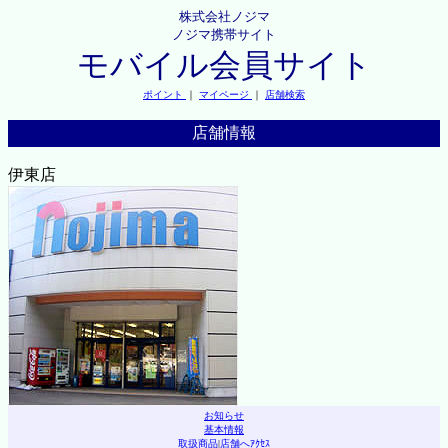
株式会社ノジマ
ノジマ携帯サイト
モバイル会員サイト
ポイント
｜
マイページ
｜
店舗検索
店舗情報
伊東店
お知らせ
基本情報
取扱商品
|
店舗へｱｸｾｽ