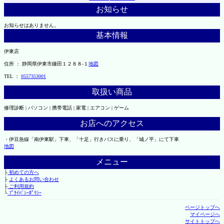
お知らせ
お知らせはありません。
基本情報
伊東店
住所 ： 静岡県伊東市鎌田１２８８-１
地図
TEL ：
0557353001
取扱い商品
修理診断 | パソコン | 携帯電話 | 家電 | エアコン | ゲーム
お店へのアクセス
・伊豆急線「南伊東駅」下車、「十足」行きバスに乗り、「城ノ平」にて下車
地図
メニュー
├
初めての方へ
├
よくあるお問い合わせ
├
ご利用規約
└
ﾌﾟﾗｲﾊﾞｼｰﾎﾟﾘｼｰ
ページトップへ
マイページへ
サイトトップへ