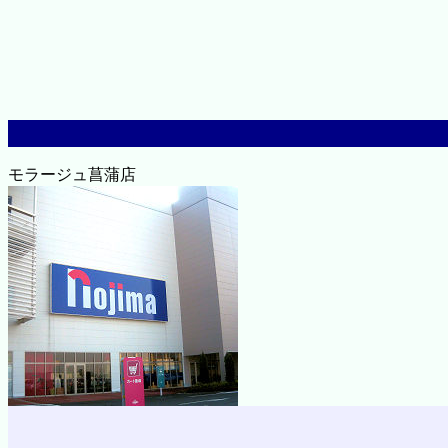
モラージュ菖蒲店