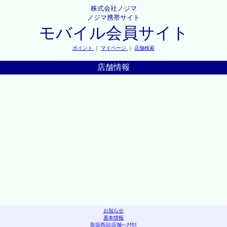
株式会社ノジマ
ノジマ携帯サイト
モバイル会員サイト
ポイント
｜
マイページ
｜
店舗検索
店舗情報
お知らせ
基本情報
取扱商品
|
店舗へｱｸｾｽ