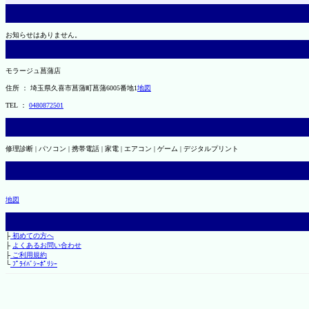
お知らせはありません。
モラージュ菖蒲店
住所 ： 埼玉県久喜市菖蒲町菖蒲6005番地1
地図
TEL ：
0480872501
修理診断 | パソコン | 携帯電話 | 家電 | エアコン | ゲーム | デジタルプリント
地図
├
初めての方へ
├
よくあるお問い合わせ
├
ご利用規約
└
ﾌﾟﾗｲﾊﾞｼｰﾎﾟﾘｼｰ