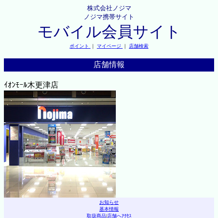
株式会社ノジマ
ノジマ携帯サイト
モバイル会員サイト
ポイント
｜
マイページ
｜
店舗検索
店舗情報
ｲｵﾝﾓｰﾙ木更津店
お知らせ
基本情報
取扱商品
|
店舗へｱｸｾｽ