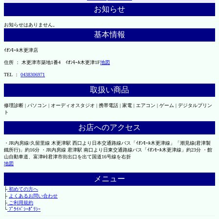
お知らせ
お知らせはありません。
基本情報
ｲｵﾝﾓｰﾙ木更津店
住所 ： 木更津市築地1番4 ｲｵﾝﾓｰﾙ木更津1F
地図
TEL ：
0438306971
取扱い商品
修理診断 | パソコン | オーディオスタジオ | 携帯電話 | 家電 | エアコン | ゲーム | デジタルプリン
ト
お店へのアクセス
・JR内房線/久留里線 木更津駅 西口より日本交通路線バス「ｲｵﾝﾓｰﾙ木更津線」「潮見線(君津製
鐵所行)」約16分 ・JR内房線 君津駅 南口より日東交通路線バス「ｲｵﾝﾓｰﾙ木更津線」約23分 ・館
山自動車道、富津峠君津市街出口を出て国道16号線を右折
地図
メニュー
├
初めての方へ
├
よくあるお問い合わせ
├
ご利用規約
└
ﾌﾟﾗｲﾊﾞｼｰﾎﾟﾘｼｰ