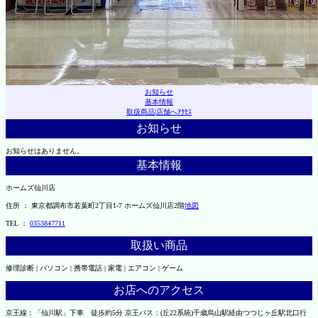
お知らせ
基本情報
取扱商品
|
店舗へｱｸｾｽ
お知らせ
お知らせはありません。
基本情報
ホームズ仙川店
住所 ： 東京都調布市若葉町2丁目1-7 ホームズ仙川店2階
地図
TEL ：
0353847711
取扱い商品
修理診断 | パソコン | 携帯電話 | 家電 | エアコン | ゲーム
お店へのアクセス
京王線：「仙川駅」下車 徒歩約5分 京王バス：(丘22系統)千歳烏山駅経由つつじヶ丘駅北口行