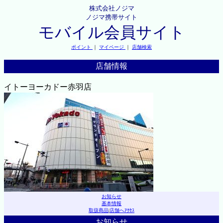
株式会社ノジマ
ノジマ携帯サイト
モバイル会員サイト
ポイント
｜
マイページ
｜
店舗検索
店舗情報
イトーヨーカドー赤羽店
お知らせ
基本情報
取扱商品
|
店舗へｱｸｾｽ
お知らせ