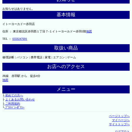
お知らせはありません。
基本情報
イトーヨーカドー赤羽店
住所 ： 東京都北区赤羽西１丁目７-１イトーヨーカドー赤羽5階
地図
TEL ：
0359247691
取扱い商品
修理診断 | パソコン | 携帯電話 | 家電 | エアコン | ゲーム
お店へのアクセス
JR線 赤羽駅 から 徒歩4分
地図
メニュー
├
初めての方へ
├
よくあるお問い合わせ
├
ご利用規約
└
ﾌﾟﾗｲﾊﾞｼｰﾎﾟﾘｼｰ
ページトップへ
マイページへ
サイトトップへ
ログアウト