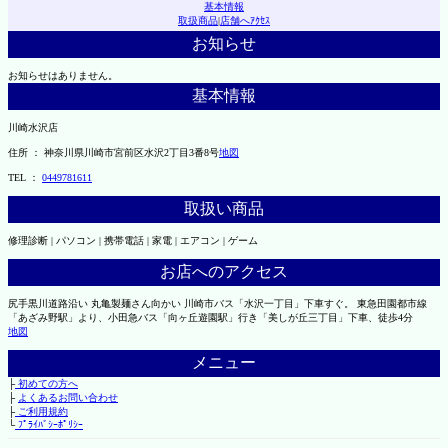
基本情報
取扱商品
|
店舗へｱｸｾｽ
お知らせ
お知らせはありません。
基本情報
川崎水沢店
住所 ： 神奈川県川崎市宮前区水沢2丁目3番8号
地図
TEL ：
0449781611
取扱い商品
修理診断 | パソコン | 携帯電話 | 家電 | エアコン | ゲーム
お店へのアクセス
尻手黒川道路沿い 丸亀製麺さん向かい 川崎市バス「水沢一丁目」下車すぐ。 東急田園都市線
「あざみ野駅」より、小田急バス「向ヶ丘遊園駅」行き「美しが丘三丁目」下車、徒歩4分
地図
メニュー
├
初めての方へ
├
よくあるお問い合わせ
├
ご利用規約
└
ﾌﾟﾗｲﾊﾞｼｰﾎﾟﾘｼｰ