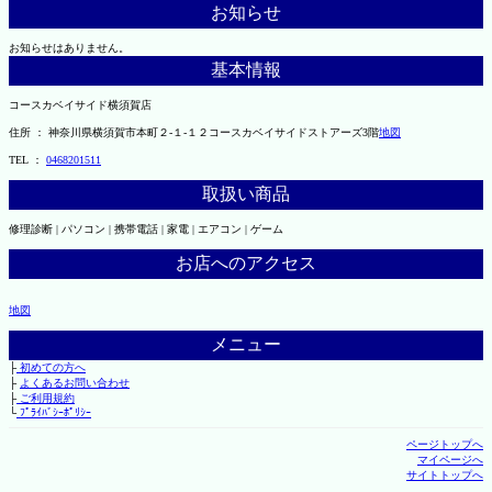
お知らせ
お知らせはありません。
基本情報
コースカベイサイド横須賀店
住所 ： 神奈川県横須賀市本町２-１-１２コースカベイサイドストアーズ3階
地図
TEL ：
0468201511
取扱い商品
修理診断 | パソコン | 携帯電話 | 家電 | エアコン | ゲーム
お店へのアクセス
地図
メニュー
├
初めての方へ
├
よくあるお問い合わせ
├
ご利用規約
└
ﾌﾟﾗｲﾊﾞｼｰﾎﾟﾘｼｰ
ページトップへ
マイページへ
サイトトップへ