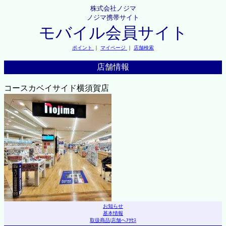
株式会社ノジマ
ノジマ携帯サイト
モバイル会員サイト
ポイント
｜
マイページ
｜
店舗検索
店舗情報
コースカベイサイド横須賀店
お知らせ
基本情報
取扱商品
|
店舗へｱｸｾｽ