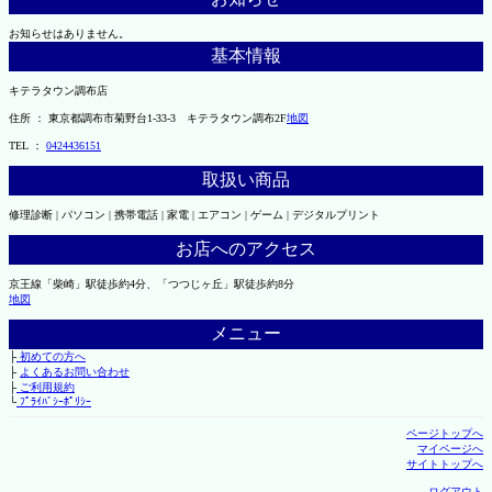
お知らせはありません。
基本情報
キテラタウン調布店
住所 ： 東京都調布市菊野台1-33-3 キテラタウン調布2F
地図
TEL ：
0424436151
取扱い商品
修理診断 | パソコン | 携帯電話 | 家電 | エアコン | ゲーム | デジタルプリント
お店へのアクセス
京王線「柴崎」駅徒歩約4分、「つつじヶ丘」駅徒歩約8分
地図
メニュー
├
初めての方へ
├
よくあるお問い合わせ
├
ご利用規約
└
ﾌﾟﾗｲﾊﾞｼｰﾎﾟﾘｼｰ
ページトップへ
マイページへ
サイトトップへ
ログアウト