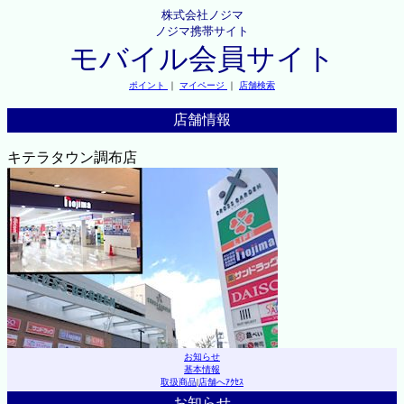
株式会社ノジマ
ノジマ携帯サイト
モバイル会員サイト
ポイント
｜
マイページ
｜
店舗検索
店舗情報
キテラタウン調布店
お知らせ
基本情報
取扱商品
|
店舗へｱｸｾｽ
お知らせ