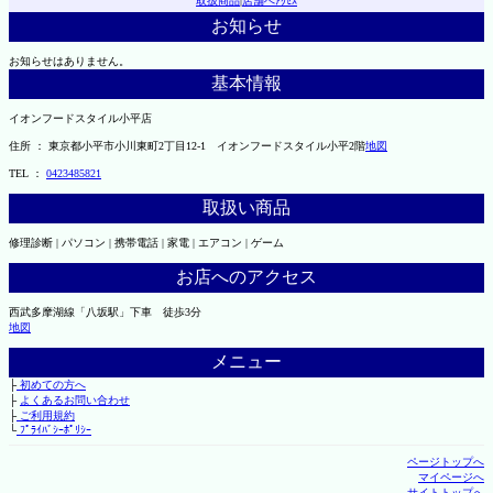
取扱商品
|
店舗へｱｸｾｽ
お知らせ
お知らせはありません。
基本情報
イオンフードスタイル小平店
住所 ： 東京都小平市小川東町2丁目12-1 イオンフードスタイル小平2階
地図
TEL ：
0423485821
取扱い商品
修理診断 | パソコン | 携帯電話 | 家電 | エアコン | ゲーム
お店へのアクセス
西武多摩湖線「八坂駅」下車 徒歩3分
地図
メニュー
├
初めての方へ
├
よくあるお問い合わせ
├
ご利用規約
└
ﾌﾟﾗｲﾊﾞｼｰﾎﾟﾘｼｰ
ページトップへ
マイページへ
サイトトップへ