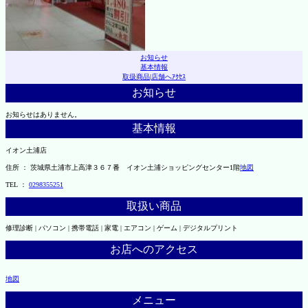
お知らせ
基本情報
取扱商品
|
店舗へｱｸｾｽ
お知らせ
お知らせはありません。
基本情報
イオン土浦店
住所 ： 茨城県土浦市上高津３６７番 イオン土浦ショッピングセンター1階
地図
TEL ：
0298355251
取扱い商品
修理診断 | パソコン | 携帯電話 | 家電 | エアコン | ゲーム | デジタルプリント
お店へのアクセス
地図
メニュー