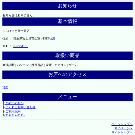
お知らせ
お知らせはありません。
基本情報
ららぽーと富士見店
住所 ： 埼玉県富士見市山室1-1313
地図
TEL ：
0492751191
取扱い商品
修理診断 | パソコン | 携帯電話 | 家電 | エアコン | ゲーム
お店へのアクセス
地図
メニュー
├
初めての方へ
├
よくあるお問い合わせ
├
ご利用規約
└
ﾌﾟﾗｲﾊﾞｼｰﾎﾟﾘｼｰ
ページトップへ
マイページへ
サイトトップへ