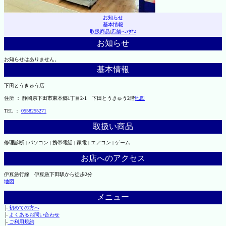
お知らせ
基本情報
取扱商品
|
店舗へｱｸｾｽ
お知らせ
お知らせはありません。
基本情報
下田とうきゅう店
住所 ： 静岡県下田市東本郷1丁目2-1 下田とうきゅう2階
地図
TEL ：
0558255271
取扱い商品
修理診断 | パソコン | 携帯電話 | 家電 | エアコン | ゲーム
お店へのアクセス
伊豆急行線 伊豆急下田駅から徒歩2分
地図
メニュー
├
初めての方へ
├
よくあるお問い合わせ
├
ご利用規約