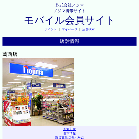
株式会社ノジマ
ノジマ携帯サイト
モバイル会員サイト
ポイント
｜
マイページ
｜
店舗検索
店舗情報
葛西店
お知らせ
基本情報
取扱商品
|
店舗へｱｸｾｽ