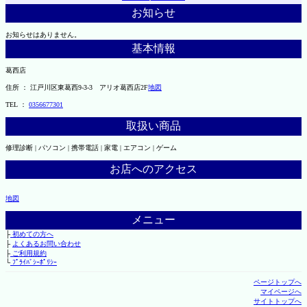
お知らせ
お知らせはありません。
基本情報
葛西店
住所 ： 江戸川区東葛西9-3-3 アリオ葛西店2F
地図
TEL ：
0356677301
取扱い商品
修理診断 | パソコン | 携帯電話 | 家電 | エアコン | ゲーム
お店へのアクセス
地図
メニュー
├
初めての方へ
├
よくあるお問い合わせ
├
ご利用規約
└
ﾌﾟﾗｲﾊﾞｼｰﾎﾟﾘｼｰ
ページトップへ
マイページへ
サイトトップへ