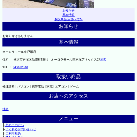
お知らせ
基本情報
取扱商品
|
店舗へｱｸｾｽ
お知らせ
お知らせはありません。
基本情報
オーロラモール東戸塚店
住所 ： 横浜市戸塚区品濃町536-1 オーロラモール東戸塚アネックス2F
地図
TEL ：
0458201561
取扱い商品
修理診断 | パソコン | 携帯電話 | 家電 | エアコン | ゲーム
お店へのアクセス
地図
メニュー
├
初めての方へ
├
よくあるお問い合わせ
├
ご利用規約