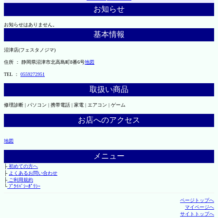
お知らせ
お知らせはありません。
基本情報
沼津店(フェスタノジマ)
住所 ： 静岡県沼津市北高島町8番6号
地図
TEL ：
0559272951
取扱い商品
修理診断 | パソコン | 携帯電話 | 家電 | エアコン | ゲーム
お店へのアクセス
地図
メニュー
├
初めての方へ
├
よくあるお問い合わせ
├
ご利用規約
└
ﾌﾟﾗｲﾊﾞｼｰﾎﾟﾘｼｰ
ページトップへ
マイページへ
サイトトップへ