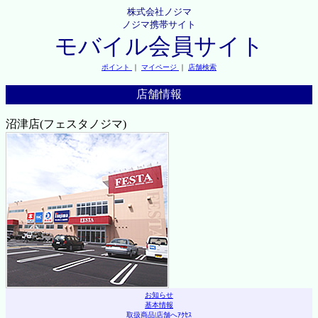
株式会社ノジマ
ノジマ携帯サイト
モバイル会員サイト
ポイント
｜
マイページ
｜
店舗検索
店舗情報
沼津店(フェスタノジマ)
お知らせ
基本情報
取扱商品
|
店舗へｱｸｾｽ