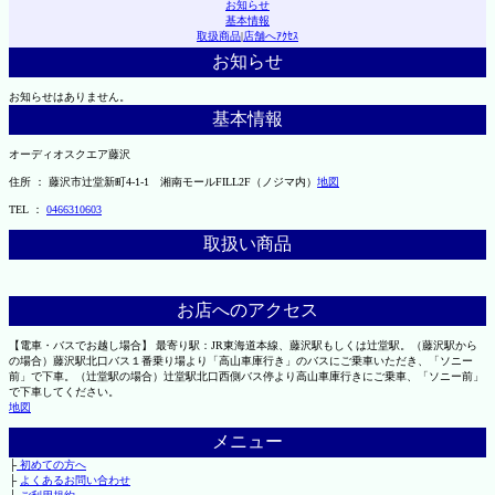
お知らせ
基本情報
取扱商品
|
店舗へｱｸｾｽ
お知らせ
お知らせはありません。
基本情報
オーディオスクエア藤沢
住所 ： 藤沢市辻堂新町4-1-1 湘南モールFILL2F（ノジマ内）
地図
TEL ：
0466310603
取扱い商品
お店へのアクセス
【電車・バスでお越し場合】 最寄り駅：JR東海道本線、藤沢駅もしくは辻堂駅。（藤沢駅から
の場合）藤沢駅北口バス１番乗り場より「高山車庫行き」のバスにご乗車いただき、「ソニー
前」で下車。（辻堂駅の場合）辻堂駅北口西側バス停より高山車庫行きにご乗車、「ソニー前」
で下車してください。
地図
メニュー
├
初めての方へ
├
よくあるお問い合わせ