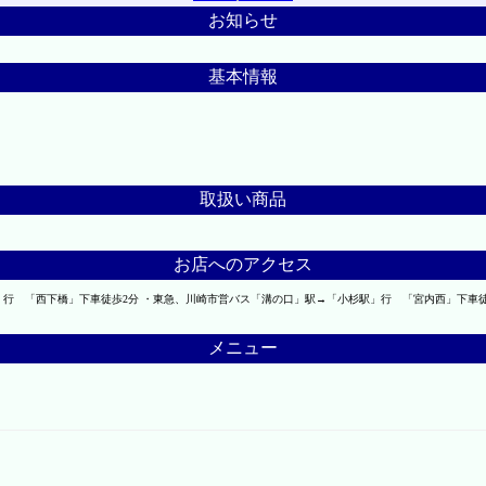
お知らせ
基本情報
取扱い商品
お店へのアクセス
」行 「西下橋」下車徒歩2分 ・東急、川崎市営バス「溝の口」駅→「小杉駅」行 「宮内西」下車徒
メニュー