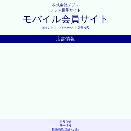
株式会社ノジマ
ノジマ携帯サイト
モバイル会員サイト
ポイント
｜
マイページ
｜
店舗検索
店舗情報
お知らせ
基本情報
取扱商品
|
店舗へｱｸｾｽ