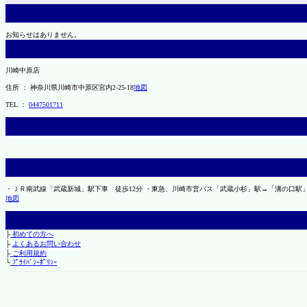
お知らせはありません。
川崎中原店
住所 ： 神奈川県川崎市中原区宮内2-25-18
地図
TEL ：
0447501711
・ＪＲ南武線「武蔵新城」駅下車 徒歩12分 ・東急、川崎市営バス「武蔵小杉」駅→「溝の口駅
地図
├
初めての方へ
├
よくあるお問い合わせ
├
ご利用規約
└
ﾌﾟﾗｲﾊﾞｼｰﾎﾟﾘｼｰ