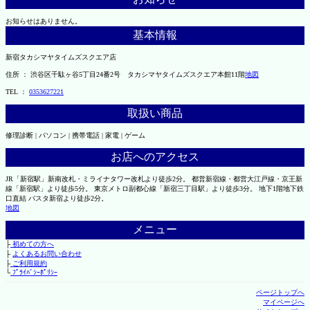
お知らせはありません。
基本情報
新宿タカシマヤタイムズスクエア店
住所 ： 渋谷区千駄ヶ谷5丁目24番2号 タカシマヤタイムズスクエア本館11階
地図
TEL ：
0353627221
取扱い商品
修理診断 | パソコン | 携帯電話 | 家電 | ゲーム
お店へのアクセス
JR「新宿駅」新南改札・ミライナタワー改札より徒歩2分。 都営新宿線・都営大江戸線・京王新
線「新宿駅」より徒歩5分。 東京メトロ副都心線「新宿三丁目駅」より徒歩3分。 地下1階地下鉄
口直結 バスタ新宿より徒歩2分。
地図
メニュー
├
初めての方へ
├
よくあるお問い合わせ
├
ご利用規約
└
ﾌﾟﾗｲﾊﾞｼｰﾎﾟﾘｼｰ
ページトップへ
マイページへ