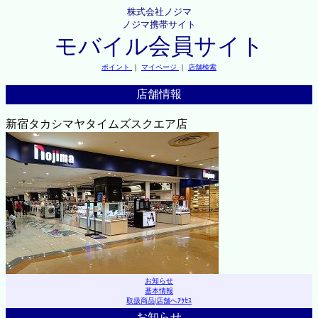
株式会社ノジマ
ノジマ携帯サイト
モバイル会員サイト
ポイント
｜
マイページ
｜
店舗検索
店舗情報
新宿タカシマヤタイムズスクエア店
お知らせ
基本情報
取扱商品
|
店舗へｱｸｾｽ
お知らせ