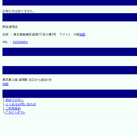
お知らせはありません。
西友成増店
住所 ： 東京都板橋区成増3丁目11番3号 アクト1 ３階
地図
TEL ：
0359040831
東武東上線 成増駅 北口から徒歩1分
地図
├
初めての方へ
├
よくあるお問い合わせ
├
ご利用規約
└
ﾌﾟﾗｲﾊﾞｼｰﾎﾟﾘｼｰ