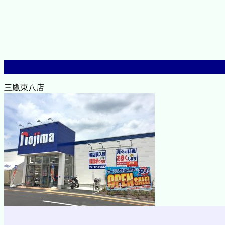
三鷹東八店