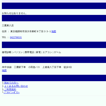
お知らせはありません。
三鷹東八店
住所 ： 東京都調布市深大寺東町８丁目３３-１
地図
TEL ：
0422706531
修理診断 | パソコン | 携帯電話 | 家電 | エアコン | ゲーム
JR中央線 三鷹駅下車 小田急バス 上連雀八丁目下車 徒歩3分
地図
├
初めての方へ
├
よくあるお問い合わせ
├
ご利用規約
└
ﾌﾟﾗｲﾊﾞｼｰﾎﾟﾘｼｰ