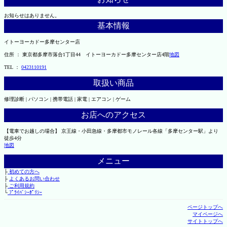
お知らせはありません。
基本情報
イトーヨーカドー多摩センター店
住所 ： 東京都多摩市落合1丁目44 イトーヨーカドー多摩センター店4階
地図
TEL ：
0423110191
取扱い商品
修理診断 | パソコン | 携帯電話 | 家電 | エアコン | ゲーム
お店へのアクセス
【電車でお越しの場合】 京王線・小田急線・多摩都市モノレール各線「多摩センター駅」より
徒歩4分
地図
メニュー
├
初めての方へ
├
よくあるお問い合わせ
├
ご利用規約
└
ﾌﾟﾗｲﾊﾞｼｰﾎﾟﾘｼｰ
ページトップへ
マイページへ
サイトトップへ