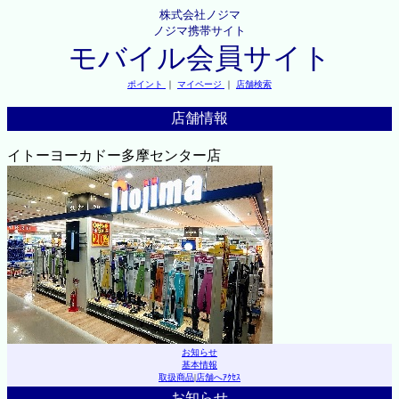
株式会社ノジマ
ノジマ携帯サイト
モバイル会員サイト
ポイント
｜
マイページ
｜
店舗検索
店舗情報
イトーヨーカドー多摩センター店
お知らせ
基本情報
取扱商品
|
店舗へｱｸｾｽ
お知らせ