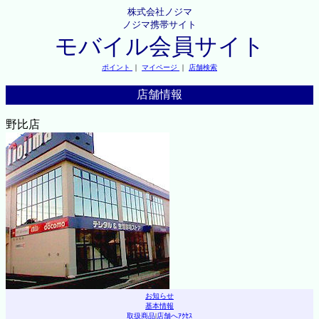
株式会社ノジマ
ノジマ携帯サイト
モバイル会員サイト
ポイント
｜
マイページ
｜
店舗検索
店舗情報
野比店
お知らせ
基本情報
取扱商品
|
店舗へｱｸｾｽ