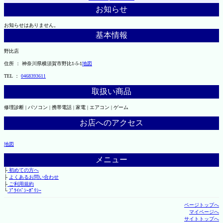
お知らせ
お知らせはありません。
基本情報
野比店
住所 ： 神奈川県横須賀市野比1-5-1
地図
TEL ：
0468393611
取扱い商品
修理診断 | パソコン | 携帯電話 | 家電 | エアコン | ゲーム
お店へのアクセス
地図
メニュー
├
初めての方へ
├
よくあるお問い合わせ
├
ご利用規約
└
ﾌﾟﾗｲﾊﾞｼｰﾎﾟﾘｼｰ
ページトップへ
マイページへ
サイトトップへ