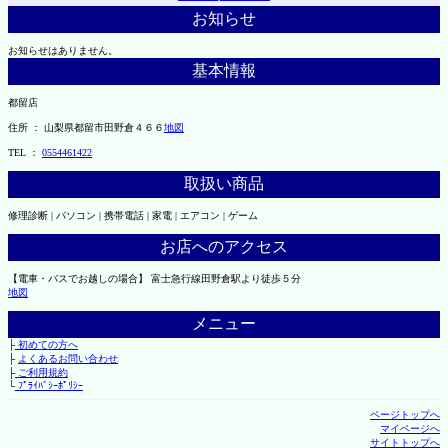
お知らせ
お知らせはありません。
基本情報
都留店
住所 ： 山梨県都留市田野倉４６６
地図
TEL ：
0554461422
取扱い商品
修理診断 | パソコン | 携帯電話 | 家電 | エアコン | ゲーム
お店へのアクセス
【電車・バスでお越しの場合】 富士急行線田野倉駅より徒歩５分
地図
メニュー
├
初めての方へ
├
よくあるお問い合わせ
├
ご利用規約
└
ﾌﾟﾗｲﾊﾞｼｰﾎﾟﾘｼｰ
ページトップへ
マイページへ
サイトトップへ