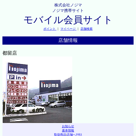
株式会社ノジマ
ノジマ携帯サイト
モバイル会員サイト
ポイント
｜
マイページ
｜
店舗検索
店舗情報
都留店
お知らせ
基本情報
取扱商品
|
店舗へｱｸｾｽ