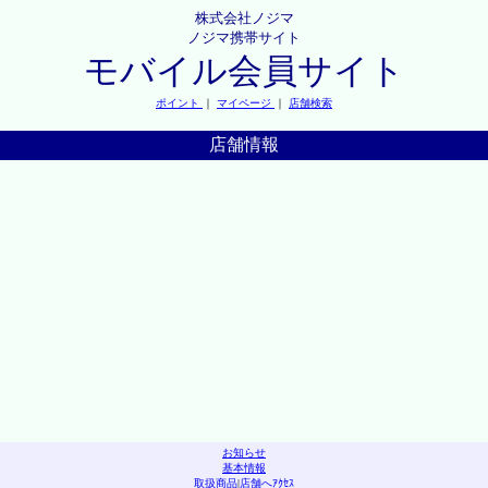
株式会社ノジマ
ノジマ携帯サイト
モバイル会員サイト
ポイント
｜
マイページ
｜
店舗検索
店舗情報
お知らせ
基本情報
取扱商品
|
店舗へｱｸｾｽ