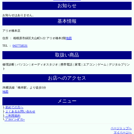
お知らせ
お知らせはありません。
基本情報
アリオ橋本店
住所 ： 相模原市緑区大山町1-22 アリオ橋本2階
地図
TEL ：
0427758531
取扱い商品
修理診断 | パソコン | オーディオスタジオ | 携帯電話 | 家電 | エアコン | ゲーム | デジタルプリン
ト
お店へのアクセス
JR横浜線「橋本駅」より徒歩5分
地図
メニュー
├
初めての方へ
├
よくあるお問い合わせ
├
ご利用規約
└
ﾌﾟﾗｲﾊﾞｼｰﾎﾟﾘｼｰ
ページトップへ
マイページへ