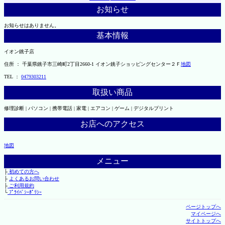
お知らせ
お知らせはありません。
基本情報
イオン銚子店
住所 ： 千葉県銚子市三崎町2丁目2660-1 イオン銚子ショッピングセンター２Ｆ
地図
TEL ：
0479303211
取扱い商品
修理診断 | パソコン | 携帯電話 | 家電 | エアコン | ゲーム | デジタルプリント
お店へのアクセス
地図
メニュー
├
初めての方へ
├
よくあるお問い合わせ
├
ご利用規約
└
ﾌﾟﾗｲﾊﾞｼｰﾎﾟﾘｼｰ
ページトップへ
マイページへ
サイトトップへ