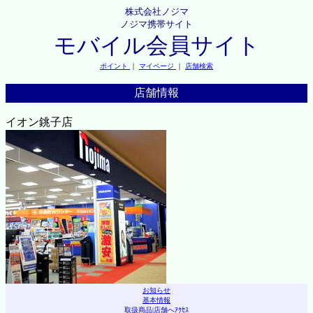
株式会社ノジマ
ノジマ携帯サイト
モバイル会員サイト
ポイント
｜
マイページ
｜
店舗検索
店舗情報
イオン銚子店
お知らせ
基本情報
取扱商品
|
店舗へｱｸｾｽ