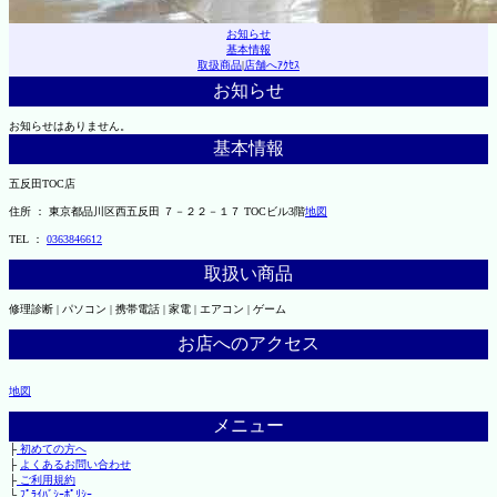
お知らせ
基本情報
取扱商品
|
店舗へｱｸｾｽ
お知らせ
お知らせはありません。
基本情報
五反田TOC店
住所 ： 東京都品川区西五反田 ７－２２－１７ TOCビル3階
地図
TEL ：
0363846612
取扱い商品
修理診断 | パソコン | 携帯電話 | 家電 | エアコン | ゲーム
お店へのアクセス
地図
メニュー
├
初めての方へ
├
よくあるお問い合わせ
├
ご利用規約
└
ﾌﾟﾗｲﾊﾞｼｰﾎﾟﾘｼｰ