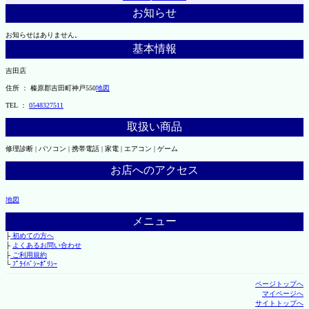
お知らせ
お知らせはありません。
基本情報
吉田店
住所 ： 榛原郡吉田町神戸550
地図
TEL ：
0548327511
取扱い商品
修理診断 | パソコン | 携帯電話 | 家電 | エアコン | ゲーム
お店へのアクセス
地図
メニュー
├
初めての方へ
├
よくあるお問い合わせ
├
ご利用規約
└
ﾌﾟﾗｲﾊﾞｼｰﾎﾟﾘｼｰ
ページトップへ
マイページへ
サイトトップへ