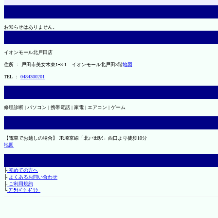
お知らせはありません。
イオンモール北戸田店
住所 ： 戸田市美女木東1ｰ3‐1 イオンモール北戸田3階
地図
TEL ：
0484300201
修理診断 | パソコン | 携帯電話 | 家電 | エアコン | ゲーム
【電車でお越しの場合】 JR埼京線「北戸田駅」西口より徒歩10分
地図
├
初めての方へ
├
よくあるお問い合わせ
├
ご利用規約
└
ﾌﾟﾗｲﾊﾞｼｰﾎﾟﾘｼｰ